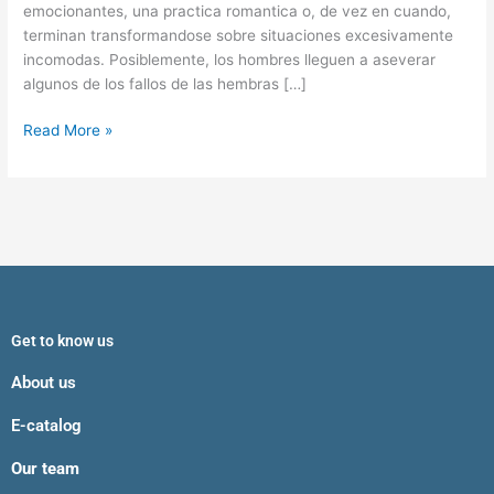
citacion
emocionantes, una practica romantica o, de vez en cuando,
terminan transformandose sobre situaciones excesivamente
incomodas. Posiblemente, los hombres lleguen a aseverar
algunos de los fallos de las hembras […]
Read More »
Get to know us
About us
E-catalog
Our team