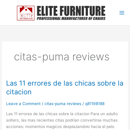
Skip
to
content
citas-puma reviews
Las 11 errores de las chicas sobre la
Las
11
citacion
errores
de
Leave a Comment
/
citas-puma reviews
/
q81198188
las
chicas
Las 11 errores de las chicas sobre la citacion Para un adulto
sobre
soltero, las mas recientes citas podrian convertirse muchas
la
acciones: momentos magicos desplazandolo hacia el pelo