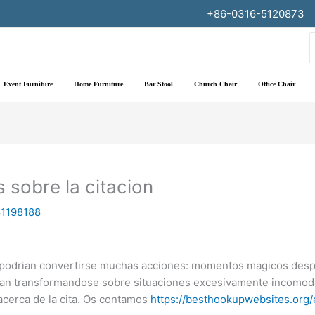
+86-0316-5120873
f
Event Furniture
Home Furniture
Bar Stool
Church Chair
Office Chair
s sobre la citacion
1198188
as podrian convertirse muchas acciones: momentos magicos desp
inan transformandose sobre situaciones excesivamente incomod
acerca de la cita. Os contamos
https://besthookupwebsites.org/