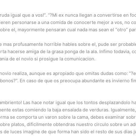
ruda igual que a vos!”. “?Mi ex nunca llegan a convertirse en 
ieren personarse a una comida de conocerte mejor a vos, no con
sobre el, mayormente pensaran cual nada mas sean el “otro” par
mas profusamente horrible hables sobre el, pude ser probable q
mporta hacerse amiga de la grasa ponga de la ala. Infimo todavia
nia de el novio si prosigue la comunicacion.
 el novio realiza, aunque es apropiado que omitas dudas como: “
bonos?”. En caso de que os preocupa abundante es invierno fin
mbriento! Las hace notar igual que los tontos desplazandolo ha
amente estas comiendo la baja ensalada de verduras. Igualmente
orma se comporta un varon sobre la cama, debes examinar sob
bre platos, dificilmente obtendras nuestro circulo sobre un ad
 de luces imagine de que forma han sido el resto de sus dias j