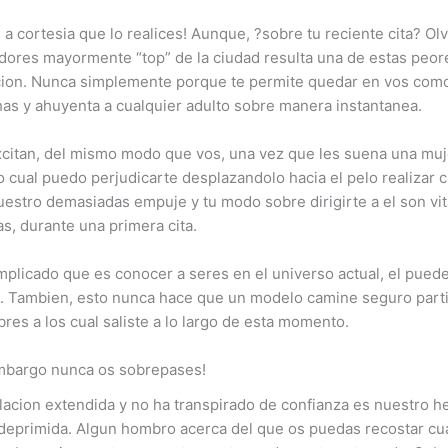
 cortesia que lo realices! Aunque, ?sobre tu reciente cita? Olv
adores mayormente “top” de la ciudad resulta una de estas peor
citacion. Nunca simplemente porque te permite quedar en vos com
as y ahuyenta a cualquier adulto sobre manera instantanea.
itan, del mismo modo que vos, una vez que les suena una mujer
cual puedo perjudicarte desplazandolo hacia el pelo realizar c
estro demasiadas empuje y tu modo sobre dirigirte a el son vit
s, durante una primera cita.
mplicado que es conocer a seres en el universo actual, el pued
”. Tambien, esto nunca hace que un modelo camine seguro parti
res a los cual saliste a lo largo de esta momento.
 embargo nunca os sobrepases!
acion extendida y no ha transpirado de confianza es nuestro he
eprimida. Algun hombro acerca del que os puedas recostar cuan