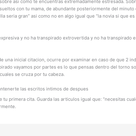
a sobre asi­ como te encuentras extremadamente estresada. Sobr
sueltos con tu mama, de abundante posteriormente del minuto di
a seri­a gran” asi­ como no en algo igual que “la novia si que es
expresiva y no ha transpirado extrovertida y no ha transpirado 
e una inicial citacion, ocurre por examinar en caso de que 2 in
irado vayamos por partes es lo que pensas dentro del torno sob
cuales se cruza por tu cabeza.
antenerte las escritos intimos de despues
tu primera cita. Guarda las articulos igual que: “necesitas cua
ormente.