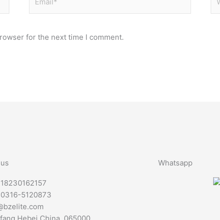
rowser for the next time I comment.
 us
Whatsapp
-18230162157
-0316-5120873
@bzelite.com
fang,Hebei,China. 065000