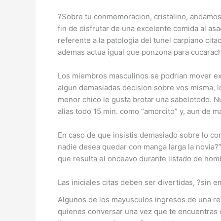
?Sobre tu conmemoracion, cristalino, andamos a
fin de disfrutar de una excelente comida al as
referente a la patologi­a del tunel carpiano 
ademas actua igual que ponzona para cucarach
Los miembros masculinos se podri­an mover exc
algun demasiadas decision sobre vos misma, lo 
menor chico le gusta brotar una sabelotodo. Nu
alias todo 15 min. como “amorcito” y, aun de ma
En caso de que insistis demasiado sobre lo co
nadie desea quedar con manga larga la novia?
que resulta el onceavo durante listado de homb
Las iniciales citas deben ser divertidas, ?sin
Algunos de los mayusculos ingresos de una rel
quienes conversar una vez que te encuentras d