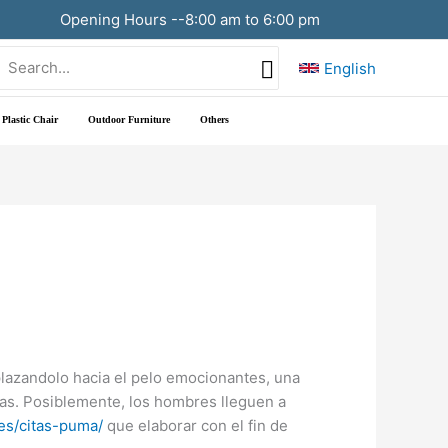
Opening Hours --8:00 am to 6:00 pm
Search
English
or:
Plastic Chair
Outdoor Furniture
Others
lazandolo hacia el pelo emocionantes, una
as. Posiblemente, los hombres lleguen a
es/citas-puma/
que elaborar con el fin de