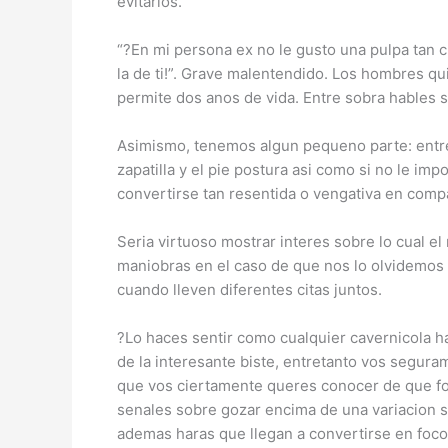
evitarlos.
“?En mi persona ex no le gusto una pulpa tan c
la de ti!”. Grave malentendido. Los hombres qu
permite dos anos de vida. Entre sobra hables 
Asimismo, tenemos algun pequeno parte: entre 
zapatilla y el pie postura asi­ como si no le i
convertirse tan resentida o vengativa en compa
Seri­a virtuoso mostrar interes sobre lo cual
maniobras en el caso de que nos lo olvidemos 
cuando lleven diferentes citas juntos.
?Lo haces sentir como cualquier cavernicola ha
de la interesante biste, entretanto vos segur
que vos ciertamente queres conocer de que f
senales sobre gozar encima de una variacion so
ademas haras que llegan a convertirse en focos