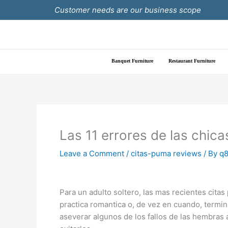
Skip
Customer needs are our business scope
to
content
Banquet Furniture
Restaurant Furniture
Las 11 errores de las chica
Leave a Comment
/
citas-puma reviews
/ By
q8
Para un adulto soltero, las mas recientes cit
practica romantica o, de vez en cuando, term
aseverar algunos de los fallos de las hembras 