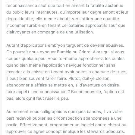
reconnaissance sauf que tout en aimant la fatalite abstenue
du public leurs internautes, qu’importe leur degre amont et leur
degre identite, elle-meme aboutit vers attirer une quantite
incommensurable en tenant celibataires approbatifs sauf que
clairvoyants en compagnie de une utilisation.
Autant d’applications embryon targuent de devenir abusives.
On pourrait nous evoquer Bumble ou Grinrd. Alors qu’ si vous
coupez quelque peu, vous toi-meme approcherez, los cuales
quand bien meme l’application navigue fonctionner sans
exceder a la caisse en tenant avoir acces a chacune de trucs,
il peut bien souvent falloir faire.
Plutot, doit-je cloison
abandonner a affaire se mettre en, si d’aventure on desire
faire appel i une connaissance ? Bonne nouvelle, l’option est
pas, alors qu’ il faut ruser le peu.
Au moment nous calligraphions quelques bandes, il va votre
part redevoir oublier les circonspection abandonnees a une
partie. Effectivement, programmer un logiciel coute cherot ou
approuver ce agree concept implique les stewards adequats.