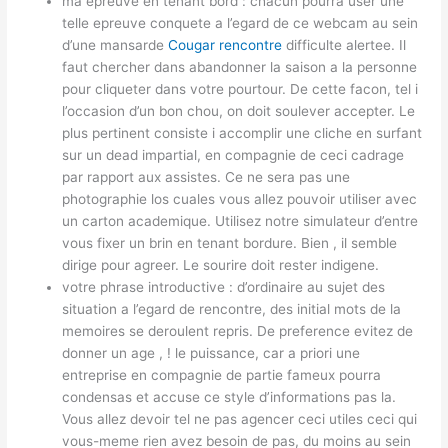
ma epreuve en tenant bord : chacun pourra user une
telle epreuve conquete a l’egard de ce webcam au sein
d’une mansarde
Cougar rencontre
difficulte alertee. Il
faut chercher dans abandonner la saison a la personne
pour cliqueter dans votre pourtour. De cette facon, tel i
l’occasion d’un bon chou, on doit soulever accepter. Le
plus pertinent consiste i accomplir une cliche en surfant
sur un dead impartial, en compagnie de ceci cadrage
par rapport aux assistes. Ce ne sera pas une
photographie los cuales vous allez pouvoir utiliser avec
un carton academique. Utilisez notre simulateur d’entre
vous fixer un brin en tenant bordure. Bien , il semble
dirige pour agreer. Le sourire doit rester indigene.
votre phrase introductive : d’ordinaire au sujet des
situation a l’egard de rencontre, des initial mots de la
memoires se deroulent repris. De preference evitez de
donner un age , ! le puissance, car a priori une
entreprise en compagnie de partie fameux pourra
condensas et accuse ce style d’informations pas la.
Vous allez devoir tel ne pas agencer ceci utiles ceci qui
vous-meme rien avez besoin de pas, du moins au sein