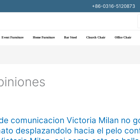
+86-0316-5120873
f
Event Furniture
Home Furniture
Bar Stool
Church Chair
Office Chair
piniones
 de comunicacion Victoria Milan no 
ato desplazandolo hacia el pelo conf