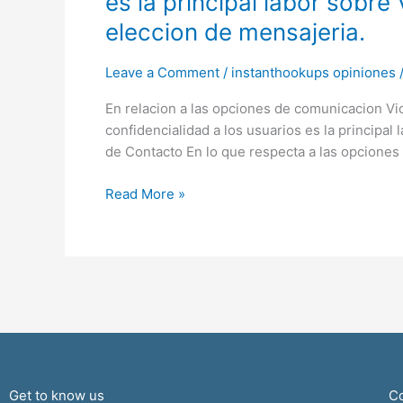
es la principal labor sobre
las
opciones
eleccion de mensajeria.
de
comunicacion
Leave a Comment
/
instanthookups opiniones
Victoria
En relacion a las opciones de comunicacion Vi
Milan
confidencialidad a los usuarios es la principal
no
de Contacto En lo que respecta a las opciones
goza
de
Read More »
bastante
que
ofrecernos;
brindar
anonimato
desplazandolo
hacia
el
pelo
confidencialidad
Get to know us
Co