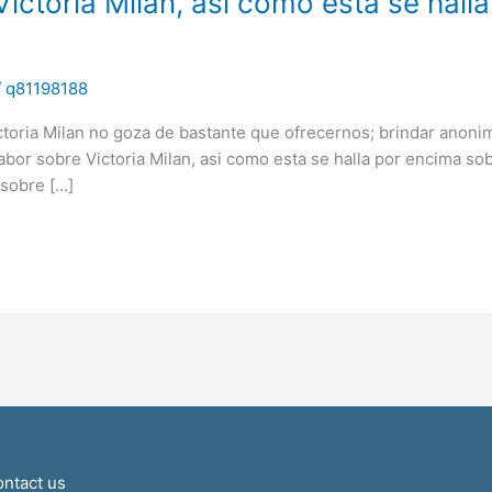
 Victoria Milan, asi­ como esta se hal
/
q81198188
ctoria Milan no goza de bastante que ofrecernos; brindar anoni
 labor sobre Victoria Milan, asi­ como esta se halla por encima s
 sobre […]
ntact us