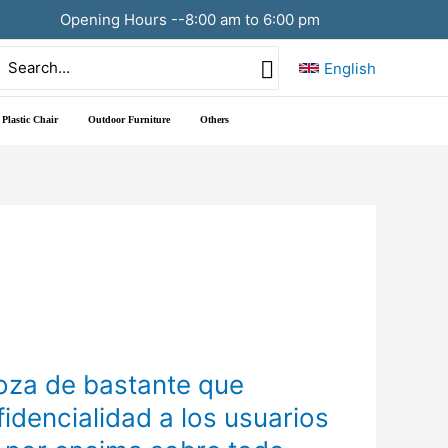
Opening Hours --8:00 am to 6:00 pm
Search
English
or:
Plastic Chair
Outdoor Furniture
Others
goza de bastante que
idencialidad a los usuarios