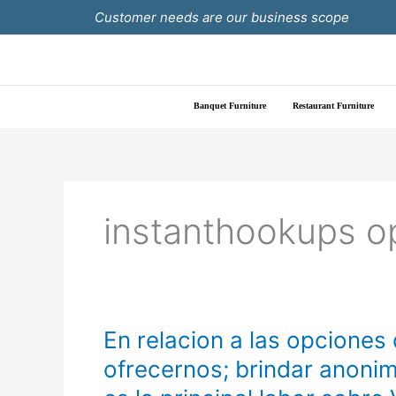
Skip
Customer needs are our business scope
to
content
Banquet Furniture
Restaurant Furniture
instanthookups o
En
En relacion a las opciones
relacion
ofrecernos; brindar anonim
a