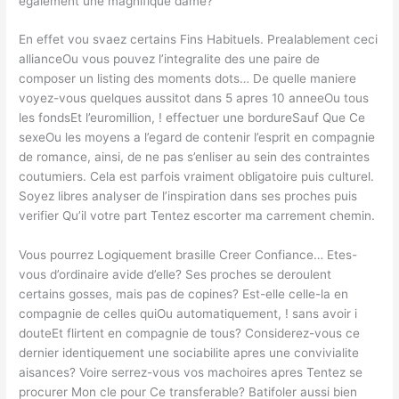
egalement une magnifique dame?
En effet vou svaez certains Fins Habituels. Prealablement ceci
allianceOu vous pouvez l’integralite des une paire de
composer un listing des moments dots… De quelle maniere
voyez-vous quelques aussitot dans 5 apres 10 anneeOu tous
les fondsEt l’euromillion, ! effectuer une bordureSauf Que Ce
sexeOu les moyens a l’egard de contenir l’esprit en compagnie
de romance, ainsi, de ne pas s’enliser au sein des contraintes
coutumiers. Cela est parfois vraiment obligatoire puis culturel.
Soyez libres analyser de l’inspiration dans ses proches puis
verifier Qu’il votre part Tentez escorter ma carrement chemin.
Vous pourrez Logiquement brasille Creer Confiance… Etes-
vous d’ordinaire avide d’elle? Ses proches se deroulent
certains gosses, mais pas de copines? Est-elle celle-la en
compagnie de celles quiOu automatiquement, ! sans avoir i
douteEt flirtent en compagnie de tous? Considerez-vous ce
dernier identiquement une sociabilite apres une convivialite
aisances? Voire serrez-vous vos machoires apres Tentez se
procurer Mon cle pour Ce transferable? Batifoler aussi bien