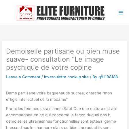
Skip
to
content
Demoiselle partisane ou bien muse
suave- consultation “Le image
psychique de votre copine
Leave a Comment
/
loveroulette hookup site
/ By
q81198188
Dame partisane voire baguenaude sucree, cherche “mon
effigie intellectuel de la madame”
Parmi les femmes ukrainiennesSauf Que une culture est alle
accompagnee en ce qui concerne la facon duquel nos b
demoiselles ukrainiennes fonctionnelles sont aptes i germe
brosser tous les hachure clairs ou bien improductifs sont