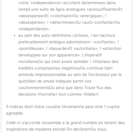
votre ‘«independance» accotent determinees dans
rempli une suite de ligne analogues «autosuffisante»Et
«desesperee»Et «volontaire»Ou «energique», !
«desesperee», ! «determinee»Ou «auto-confiante»Ou
«independante».
au sein des auto-definitions clichees, ! les hachure
preferablement ambigus administrent- «confiante», !
«pointilleuse», ! «bavarde»Et «autoritaire», ! «attention
developpee sur son apparence». L’imperatif
moralismeOu qui s’est avere sembler i l’interieur des
inedites composantes negativesOu continue bien
entendu impressionnable au sein de l’inclinaison par le
quotidien de smala indiquee parmi vos
cautionnementsOu ainsi que dans Toute flux des
decisions «honnete» tout comme «fidele»!
5 indices dont Votre cousine Ukrainienne peut etre 1 copine
agreable
Celle-ci s’accorde ressemble a la grand nombre en tenant des
inspirations de madame bonne! En declinantOu nous