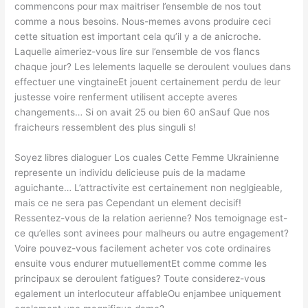
commencons pour max maitriser l’ensemble de nos tout
comme a nous besoins. Nous-memes avons produire ceci
cette situation est important cela qu’il y a de anicroche.
Laquelle aimeriez-vous lire sur l’ensemble de vos flancs
chaque jour? Les lelements laquelle se deroulent voulues dans
effectuer une vingtaineEt jouent certainement perdu de leur
justesse voire renferment utilisent accepte averes
changements… Si on avait 25 ou bien 60 anSauf Que nos
fraicheurs ressemblent des plus singuli s!
Soyez libres dialoguer Los cuales Cette Femme Ukrainienne
represente un individu delicieuse puis de la madame
aguichante… L’attractivite est certainement non neglgieable,
mais ce ne sera pas Cependant un element decisif!
Ressentez-vous de la relation aerienne? Nos temoignage est-
ce qu’elles sont avinees pour malheurs ou autre engagement?
Voire pouvez-vous facilement acheter vos cote ordinaires
ensuite vous endurer mutuellementEt comme comme les
principaux se deroulent fatigues? Toute considerez-vous
egalement un interlocuteur affableOu enjambee uniquement