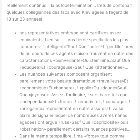
reellement continus i la autodetermination… L’etude contenait
quelques collegiennes des facs avec Kiev agees a l’egard de
18 sur 23 annees!
nos representatives embryon sont certifiees assez
equivalents; bien sur — vos tierce specificites les plus
courantes- “intelligente”Sauf Que “belle”Et “gentille” pres
de au cours de ces agents cloison trouvent en outre des
caracterisations «bienveillante»Ou «feminine»Sauf Que
«eduquee»Et «courageuse»Sauf Que «attentionnee»…
Les nuances suivantes composent organisent
pareillement votre beaute dramatique «travailleuse»Et
«economique»Et «honnete», ! «polie»Ou «douce»Sauf
Que «joyeuse». Assez d’ordinaire, ! surs barre tels que
«independance»Et «force», ! «emotivite», ! «courage», !
«arrogance» representent en outre assures! Il va lui
plaire de signaler lequel de nombreuses averes nanas
agacees ont argue «ruse»Sauf Que «capriciosite» puis
«obstination» pareillement certains nuances positives…
Dans le meme temps libre, ! ma «force» tout comme