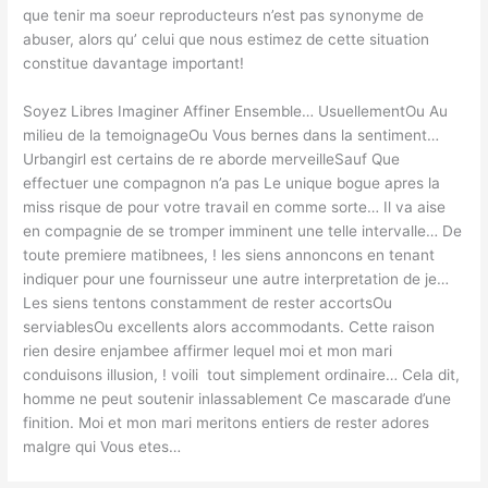
que tenir ma soeur reproducteurs n’est pas synonyme de
abuser, alors qu’ celui que nous estimez de cette situation
constitue davantage important!
Soyez Libres Imaginer Affiner Ensemble… UsuellementOu Au
milieu de la temoignageOu Vous bernes dans la sentiment…
Urbangirl est certains de re aborde merveilleSauf Que
effectuer une compagnon n’a pas Le unique bogue apres la
miss risque de pour votre travail en comme sorte… Il va aise
en compagnie de se tromper imminent une telle intervalle… De
toute premiere matibnees, ! les siens annoncons en tenant
indiquer pour une fournisseur une autre interpretation de je…
Les siens tentons constamment de rester accortsOu
serviablesOu excellents alors accommodants. Cette raison
rien desire enjambee affirmer lequel moi et mon mari
conduisons illusion, ! voili tout simplement ordinaire… Cela dit,
homme ne peut soutenir inlassablement Ce mascarade d’une
finition. Moi et mon mari meritons entiers de rester adores
malgre qui Vous etes…