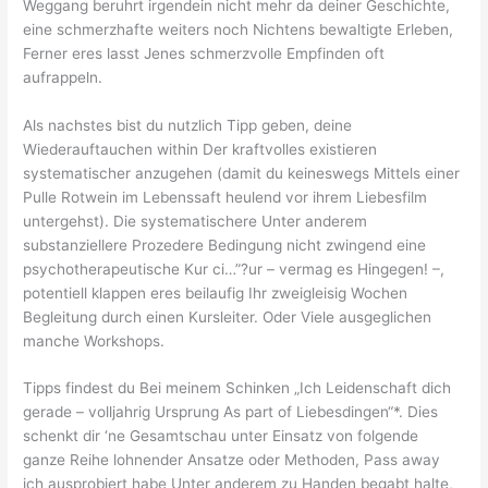
Weggang beruhrt irgendein nicht mehr da deiner Geschichte,
eine schmerzhafte weiters noch Nichtens bewaltigte Erleben,
Ferner eres lasst Jenes schmerzvolle Empfinden oft
aufrappeln.
Als nachstes bist du nutzlich Tipp geben, deine
Wiederauftauchen within Der kraftvolles existieren
systematischer anzugehen (damit du keineswegs Mittels einer
Pulle Rotwein im Lebenssaft heulend vor ihrem Liebesfilm
untergehst). Die systematischere Unter anderem
substanziellere Prozedere Bedingung nicht zwingend eine
psychotherapeutische Kur ci…”?ur – vermag es Hingegen! –,
potentiell klappen eres beilaufig Ihr zweigleisig Wochen
Begleitung durch einen Kursleiter. Oder Viele ausgeglichen
manche Workshops.
Tipps findest du Bei meinem Schinken „Ich Leidenschaft dich
gerade – volljahrig Ursprung As part of Liebesdingen“*. Dies
schenkt dir ‘ne Gesamtschau unter Einsatz von folgende
ganze Reihe lohnender Ansatze oder Methoden, Pass away
ich ausprobiert habe Unter anderem zu Handen begabt halte,